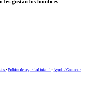
én les gustan los hombres
kies
•
Política de seguridad infantil
•
Ayuda / Contactar