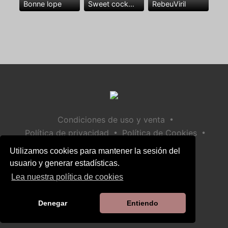
Bonne lope
Sweet cock😘🍆🍆🍆❤️
RebeuViril
•
Condiciones de uso y venta
•
•
Política de privacidad
Política de Cookies
•
Política de seguridad infantil
Utilizamos cookies para mantener la sesión del
Ayuda / Contactar
usuario y generar estadísticas.
Lea nuestra política de cookies
Denegar
Entiendo