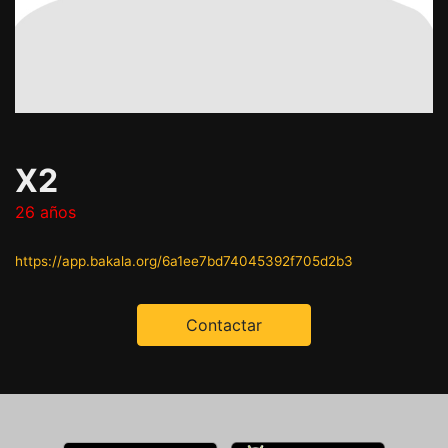
X2
26 años
https://app.bakala.org/6a1ee7bd74045392f705d2b3
Contactar