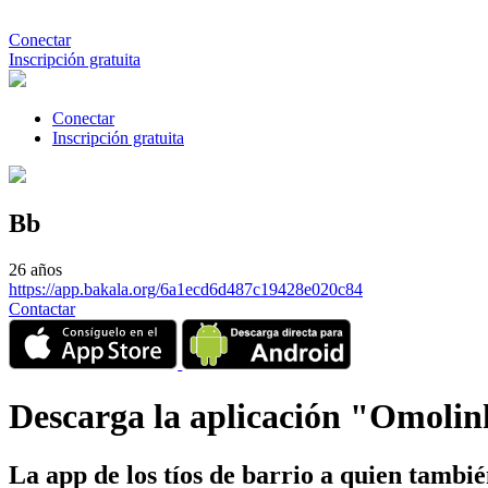
Conectar
Inscripción gratuita
Conectar
Inscripción gratuita
Bb
26 años
https://app.bakala.org/6a1ecd6d487c19428e020c84
Contactar
Descarga la aplicación "Omoli
La app de los tíos de barrio a quien tambi