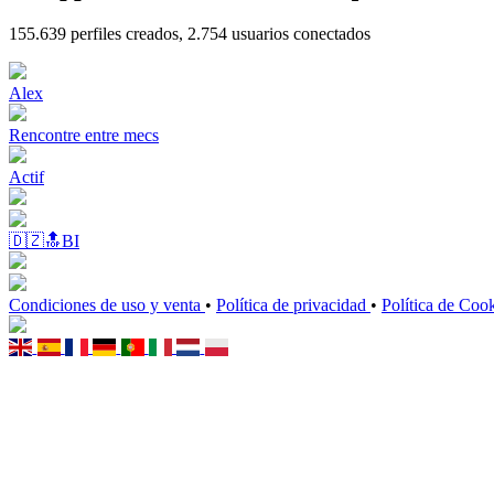
155.639
perfiles creados,
2.754
usuarios conectados
Alex
Rencontre entre mecs
Actif
🇩🇿🔝BI
Condiciones de uso y venta
•
Política de privacidad
•
Política de Coo