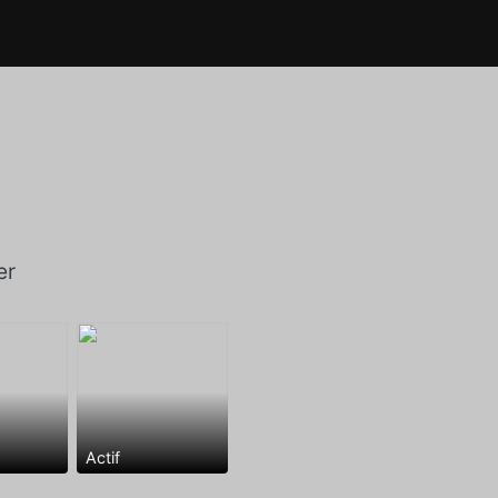
er
Actif