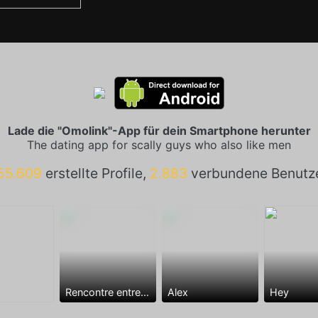
Lade die "Omolink"-App für dein Smartphone herunter
The dating app for scally guys who also like men
55.609
erstellte Profile,
2.883
verbundene Benutz
Rencontre entre mecs
Alex
Hey