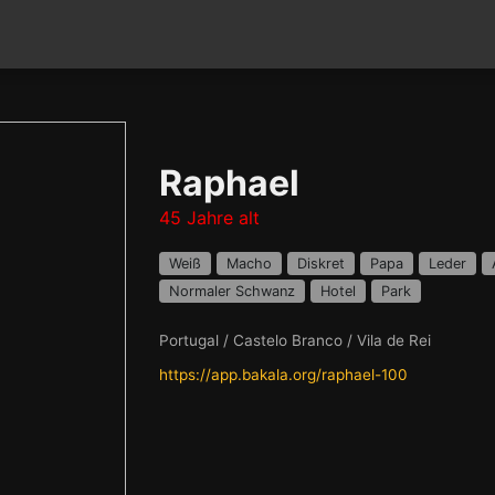
Raphael
45 Jahre alt
Weiß
Macho
Diskret
Papa
Leder
Normaler Schwanz
Hotel
Park
Portugal / Castelo Branco / Vila de Rei
https://app.bakala.org/raphael-100