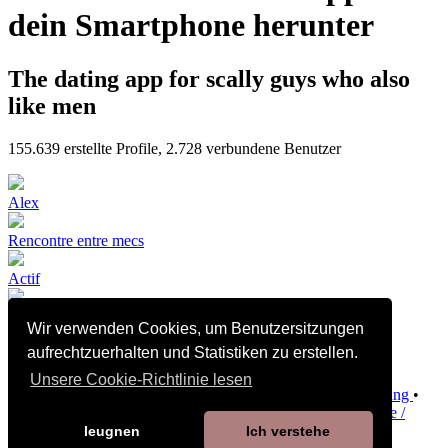
dein Smartphone herunter
The dating app for scally guys who also
like men
155.639
erstellte Profile,
2.728
verbundene Benutzer
Alex
Rencontre entre mecs
Actif
Wir verwenden Cookies, um Benutzersitzungen
🇩🇿🔝BI
aufrechtzuerhalten und Statistiken zu erstellen.
Unsere Cookie-Richtlinie lesen
Verkaufsbedingungen und Konditionen
•
Datenschutzerklärung
•
Richtlinie zu Cookies
•
Richtlinie zur Kindersicherheit
•
Hilfe /
Kontakt
leugnen
Ich verstehe