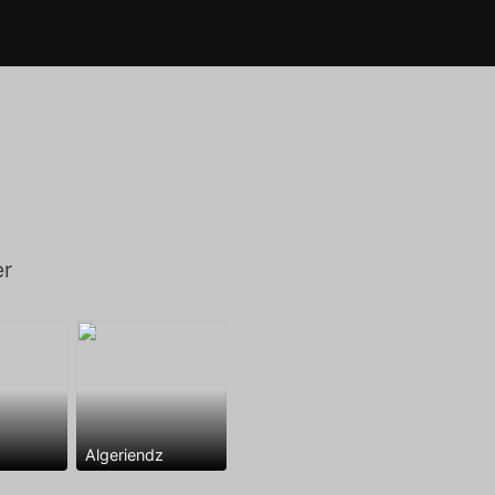
er
Algeriendz