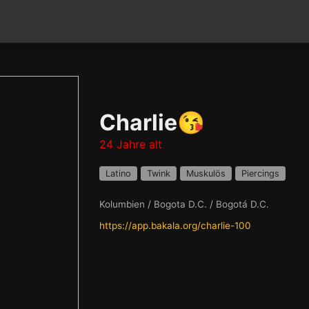
Charlie😘
24 Jahre alt
Latino
Twink
Muskulös
Piercings
Kolumbien / Bogota D.C. / Bogotá D.C.
https://app.bakala.org/charlie-100