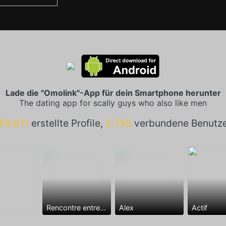
Lade die "Omolink"-App für dein Smartphone herunter
The dating app for scally guys who also like men
55.611
erstellte Profile,
2.755
verbundene Benutz
Rencontre entre mecs
Alex
Actif