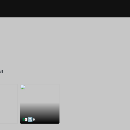
er
🇩🇿🔝BI