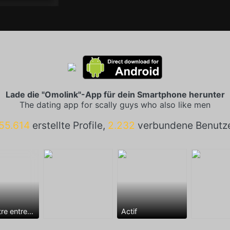
Lade die "Omolink"-App für dein Smartphone herunter
The dating app for scally guys who also like men
55.614
erstellte Profile,
2.232
verbundene Benutz
Rencontre entre mecs
Actif