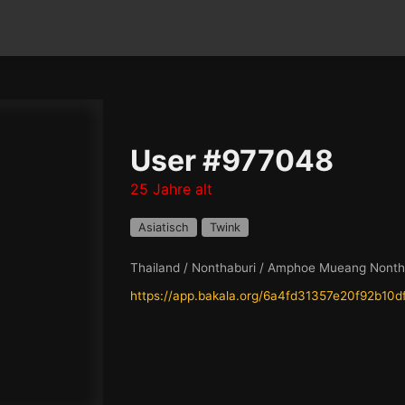
User #977048
25 Jahre alt
Asiatisch
Twink
Thailand / Nonthaburi / Amphoe Mueang Nonth
https://app.bakala.org/6a4fd31357e20f92b10d