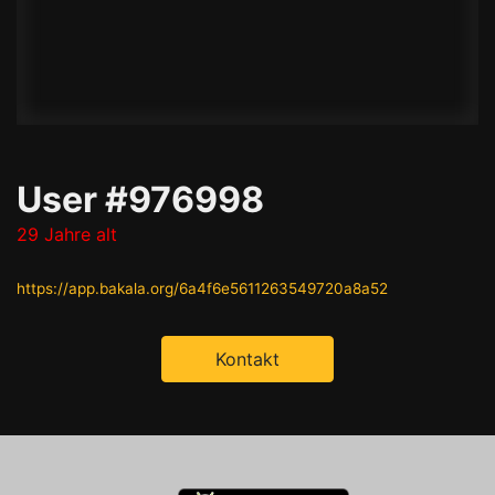
User #976998
29 Jahre alt
https://app.bakala.org/6a4f6e5611263549720a8a52
Kontakt