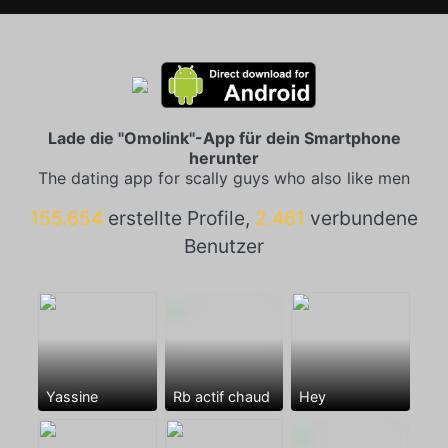
Lade die "Omolink"-App für dein Smartphone
herunter
The dating app for scally guys who also like men
155.654
erstellte Profile,
2.461
verbundene
Benutzer
Yassine
Rb actif chaud
Hey