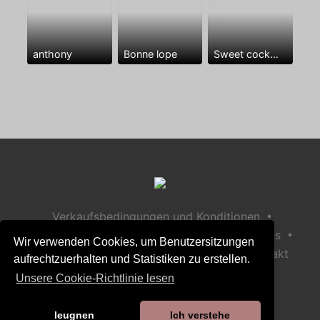
anthony
Bonne lope
Sweet cock😘🍆🍆🍆❤️
•
Verkaufsbedingungen und Konditionen
•
•
Datenschutzerklärung
Richtlinie zu Cookies
Wir verwenden Cookies, um Benutzersitzungen
•
Richtlinie zur Kindersicherheit
Hilfe / Kontakt
aufrechtzuerhalten und Statistiken zu erstellen.
Unsere Cookie-Richtlinie lesen
leugnen
Ich verstehe