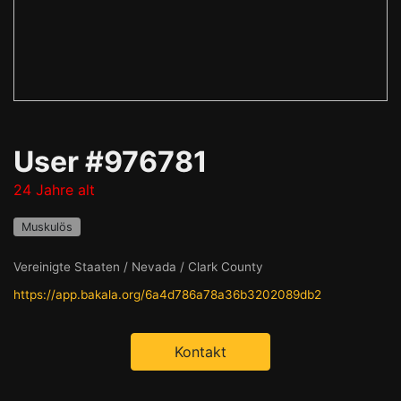
User #976781
24 Jahre alt
Muskulös
Vereinigte Staaten / Nevada / Clark County
https://app.bakala.org/6a4d786a78a36b3202089db2
Kontakt