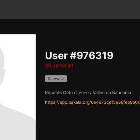
User #976319
20 Jahre alt
Schwarz
Republik Côte d’Ivoire / Vallée du Bandama
https://app.bakala.org/6a4973cef5a38feb9b0