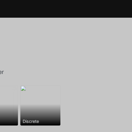
er
Discrete