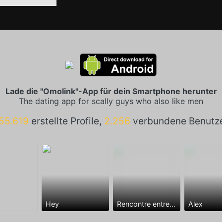
Lade die "Omolink"-App für dein Smartphone herunter
The dating app for scally guys who also like men
55.619
erstellte Profile,
2.256
verbundene Benutz
Hey
Rencontre entre mecs
Alex