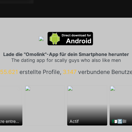
Lade die "Omolink"-App für dein Smartphone herunter
The dating app for scally guys who also like men
155.621
erstellte Profile,
3.147
verbundene Benutze
Rencontre entre mecs
Actif
🇩🇿🔝BI