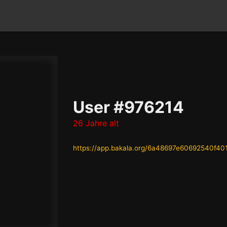
User #976214
26 Jahre alt
https://app.bakala.org/6a48697e60692540f40