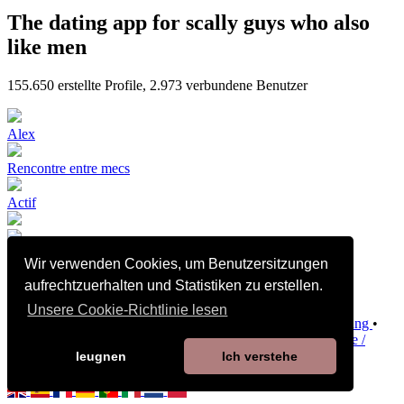
The dating app for scally guys who also
like men
155.650
erstellte Profile,
2.973
verbundene Benutzer
Alex
Rencontre entre mecs
Actif
🇩🇿🔝BI
Wir verwenden Cookies, um Benutzersitzungen
aufrechtzuerhalten und Statistiken zu erstellen.
Daddyrebeu en couple avec...
Unsere Cookie-Richtlinie lesen
Verkaufsbedingungen und Konditionen
•
Datenschutzerklärung
•
Richtlinie zu Cookies
•
Richtlinie zur Kindersicherheit
•
Hilfe /
Kontakt
leugnen
Ich verstehe