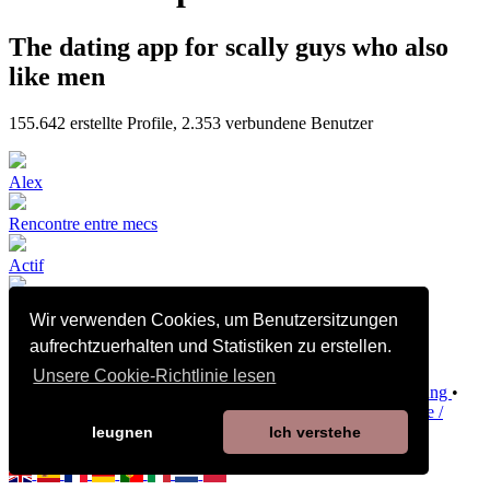
The dating app for scally guys who also
like men
155.642
erstellte Profile,
2.353
verbundene Benutzer
Alex
Rencontre entre mecs
Actif
Wir verwenden Cookies, um Benutzersitzungen
🇩🇿🔝BI
aufrechtzuerhalten und Statistiken zu erstellen.
Unsere Cookie-Richtlinie lesen
Verkaufsbedingungen und Konditionen
•
Datenschutzerklärung
•
Richtlinie zu Cookies
•
Richtlinie zur Kindersicherheit
•
Hilfe /
Kontakt
leugnen
Ich verstehe