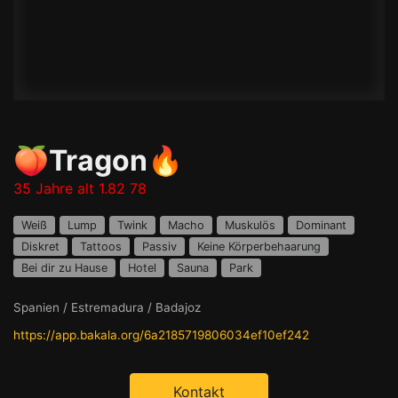
🍑Tragon🔥
35 Jahre alt 1.82 78
Weiß
Lump
Twink
Macho
Muskulös
Dominant
Diskret
Tattoos
Passiv
Keine Körperbehaarung
Bei dir zu Hause
Hotel
Sauna
Park
Spanien / Estremadura / Badajoz
https://app.bakala.org/6a2185719806034ef10ef242
Kontakt