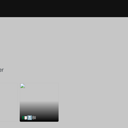
er
🇩🇿🔝BI