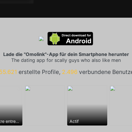
Lade die "Omolink"-App für dein Smartphone herunter
The dating app for scally guys who also like men
55.621
erstellte Profile,
2.496
verbundene Benutz
Rencontre entre mecs
Actif