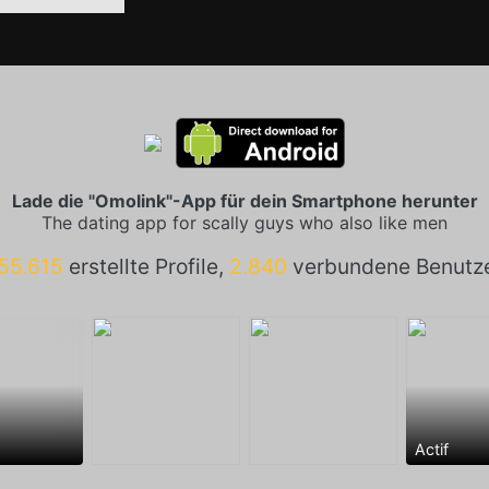
Lade die "Omolink"-App für dein Smartphone herunter
The dating app for scally guys who also like men
55.615
erstellte Profile,
2.840
verbundene Benutz
Actif