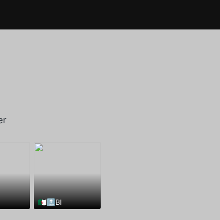
er
🇩🇿🔝BI